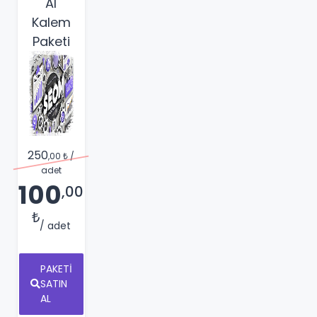
AI
Kalem
Paketi
250
,00 ₺
/
adet
100
,00
₺
/ adet
PAKETI
SATIN
AL