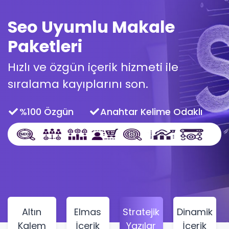
Seo Uyumlu Makale
Paketleri
Hızlı ve özgün içerik hizmeti ile
sıralama kayıplarını son.
%100 Özgün
Anahtar Kelime Odaklı
Altın
Elmas
Stratejik
Dinamik
Kalem
İçerik
Yazılar
İçerik