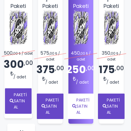
Paketi
Paketi
Paketi
Paketi
500
575
450
350
,00 ₺
/ adet
,00 ₺
/
,00 ₺
/
,00 ₺
/
adet
adet
adet
300
,00
375
250
175
,00
,00
,00
₺
/ adet
₺
₺
₺
/ adet
/ adet
/ adet
PAKETI
PAKETI
PAKETI
PAKETI
SATIN
SATIN
SATIN
SATIN
AL
AL
AL
AL