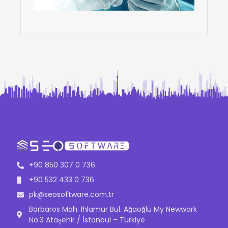
+90 850 307 0 736
+90 532 433 0 736
pk@seosoftware.com.tr
Barbaros Mah. Ihlamur Bul. Ağaoğlu My Newwork
No:3 Ataşehir / İstanbul – Türkiye