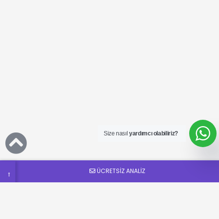
Ücretsiz
SEO
Analizi
Talep
Size nasıl
yardımcı olabiliriz?
Formu
ÜCRETSİZ ANALİZ
→