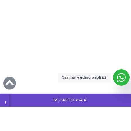
Ücretsiz
SEO
Analizi
Talep
Size nasıl
yardımcı olabiliriz?
Formu
ÜCRETSİZ ANALİZ
→