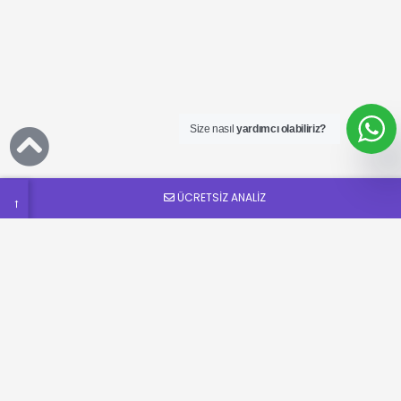
Ücretsiz
SEO
Analizi
Talep
Size nasıl
yardımcı olabiliriz?
Formu
ÜCRETSİZ ANALİZ
→