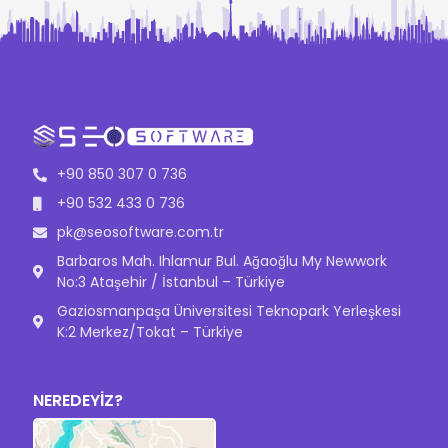
+90 850 307 0 736
+90 532 433 0 736
pk@seosoftware.com.tr
Barbaros Mah. Ihlamur Bul. Ağaoğlu My Newwork
No:3 Ataşehir / İstanbul – Türkiye
Gaziosmanpaşa Üniversitesi Teknopark Yerleşkesi
K:2 Merkez/Tokat – Türkiye
NEREDEYİZ?