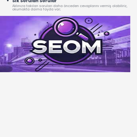
Sık Sorulan Sorular
Aklınıza takılan soruları daha önceden cevaplarını vermiş olabiliriz,
okumakta daima fayda var;