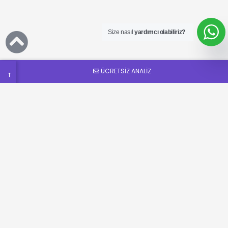
Ücretsiz
SEO
Analizi
Talep
Size nasıl
yardımcı olabiliriz?
Formu
ÜCRETSİZ ANALİZ
→