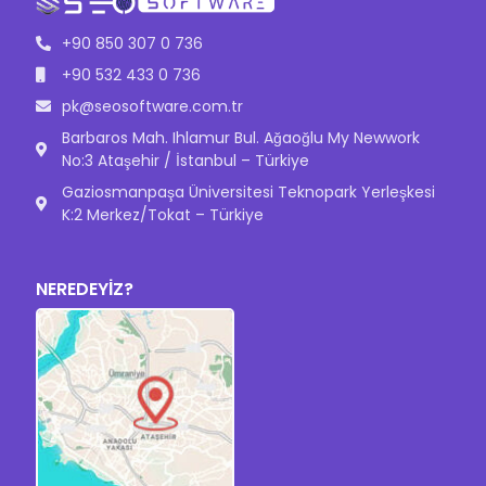
+90 850 307 0 736
+90 532 433 0 736
pk@seosoftware.com.tr
Barbaros Mah. Ihlamur Bul. Ağaoğlu My Newwork
No:3 Ataşehir / İstanbul – Türkiye
Gaziosmanpaşa Üniversitesi Teknopark Yerleşkesi
K:2 Merkez/Tokat – Türkiye
NEREDEYİZ?