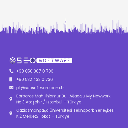
+90 850 307 0 736
+90 532 433 0 736
pk@seosoftware.com.tr
Barbaros Mah. Ihlamur Bul. Ağaoğlu My Newwork
No:3 Ataşehir / İstanbul – Türkiye
Gaziosmanpaşa Üniversitesi Teknopark Yerleşkesi
K:2 Merkez/Tokat – Türkiye