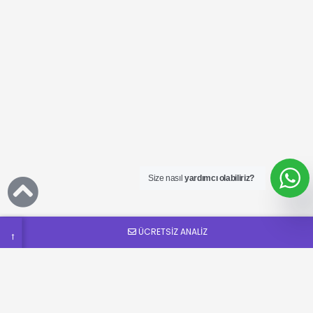
Ücretsiz
SEO
Analizi
Talep
Size nasıl
yardımcı olabiliriz?
Formu
ÜCRETSİZ ANALİZ
→