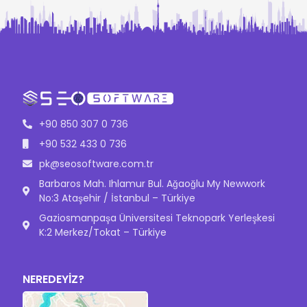
+90 850 307 0 736
+90 532 433 0 736
pk@seosoftware.com.tr
Barbaros Mah. Ihlamur Bul. Ağaoğlu My Newwork
No:3 Ataşehir / İstanbul – Türkiye
Gaziosmanpaşa Üniversitesi Teknopark Yerleşkesi
K:2 Merkez/Tokat – Türkiye
NEREDEYİZ?