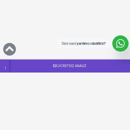
Ücretsiz
SEO
Analizi
Talep
Size nasıl
yardımcı olabiliriz?
Formu
ÜCRETSİZ ANALİZ
→