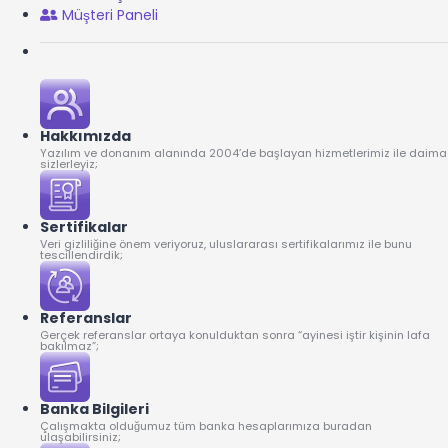
Müşteri Paneli
Hakkımızda
Yazılım ve donanım alanında 2004’de başlayan hizmetlerimiz ile daima
sizlerleyiz;
Sertifikalar
Veri gizliliğine önem veriyoruz, uluslararası sertifikalarımız ile bunu
tescillendirdik;
Referanslar
Gerçek referanslar ortaya konulduktan sonra “ayinesi iştir kişinin lafa
bakılmaz”;
Banka Bilgileri
Çalışmakta olduğumuz tüm banka hesaplarımıza buradan
ulaşabilirsiniz;