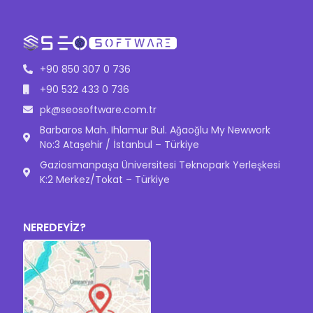
+90 850 307 0 736
+90 532 433 0 736
pk@seosoftware.com.tr
Barbaros Mah. Ihlamur Bul. Ağaoğlu My Newwork
No:3 Ataşehir / İstanbul – Türkiye
Gaziosmanpaşa Üniversitesi Teknopark Yerleşkesi
K:2 Merkez/Tokat – Türkiye
NEREDEYİZ?