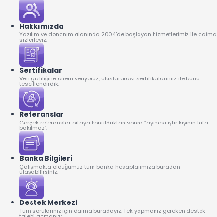
Hakkımızda
Yazılım ve donanım alanında 2004’de başlayan hizmetlerimiz ile daima
sizlerleyiz;
Sertifikalar
Veri gizliliğine önem veriyoruz, uluslararası sertifikalarımız ile bunu
tescillendirdik;
Referanslar
Gerçek referanslar ortaya konulduktan sonra “ayinesi iştir kişinin lafa
bakılmaz”;
Banka Bilgileri
Çalışmakta olduğumuz tüm banka hesaplarımıza buradan
ulaşabilirsiniz;
Destek Merkezi
Tüm sorularınız için daima buradayız. Tek yapmanız gereken destek
talebi açmanız;