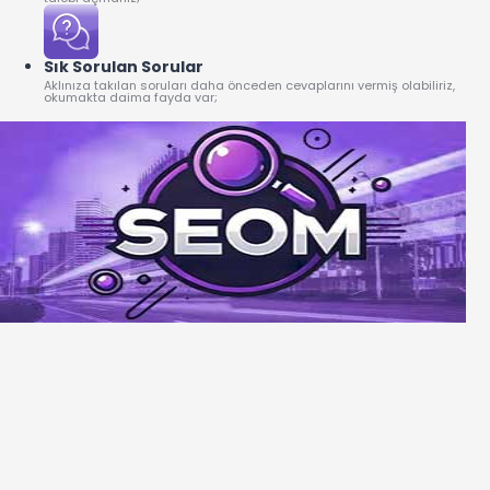
Sık Sorulan Sorular
Aklınıza takılan soruları daha önceden cevaplarını vermiş olabiliriz,
okumakta daima fayda var;