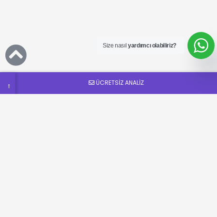
Ücretsiz
SEO
Analizi
Talep
Size nasıl
yardımcı olabiliriz?
Formu
ÜCRETSİZ ANALİZ
→