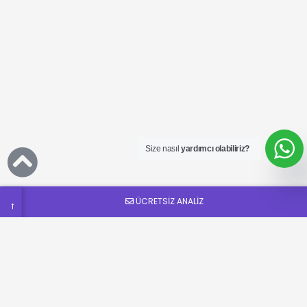
Ücretsiz
SEO
Analizi
Talep
Size nasıl
yardımcı olabiliriz?
Formu
ÜCRETSİZ ANALİZ
→