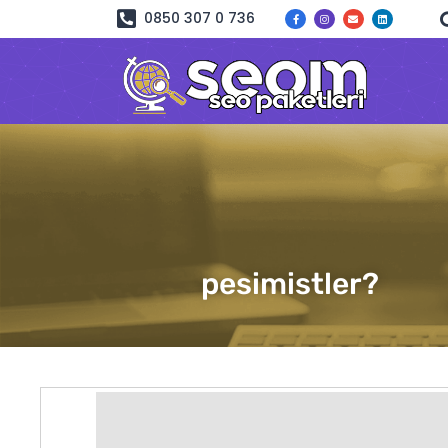
0850 307 0 736
pesimistler?