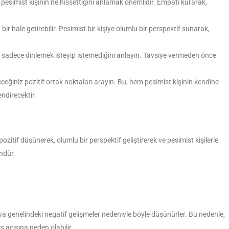
pesimist kişinin ne hissettiğini anlamak önemlidir. Empati kurarak,
r hale getirebilir. Pesimist bir kişiye olumlu bir perspektif sunarak,
e sadece dinlemek isteyip istemediğini anlayın. Tavsiye vermeden önce
leceğiniz pozitif ortak noktaları arayın. Bu, hem pesimist kişinin kendine
endirecektir.
ozitif düşünerek, olumlu bir perspektif geliştirerek ve pesimist kişilerle
ndür.
ya genelindeki negatif gelişmeler nedeniyle böyle düşünürler. Bu nedenle,
 açısına neden olabilir.