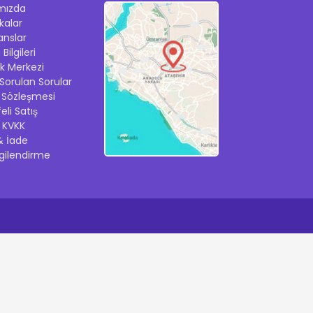
mızda
ikalar
anslar
Bilgileri
k Merkezi
 Sorulan Sorular
k Sözleşmesi
eli Satış
ik KVKK
& İade
lgilendirme