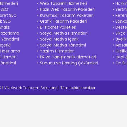
izmetleri
Web Tasarım Hizmetleri
Hakkı
l SEO
Hazır Web Tasarım Paketleri
Sertif
caret SEO
Kurumsal Tasarım Paketleri
Refer
ik SEO
Grafik Tasarım Paketleri
Banka 
naliz
E-Ticaret Paketleri
Deste
Pazarlama
Sosyal Medya Hizmetleri
Sıkça
k Yönetimi
Sosyal Medya İçerik
Üyeli
çeriği
Sosyal Medya Yönetimi
Mesaf
 Hazırlama
Yazılım Hizmetleri
Gizlil
i Hizmeti
PR ve Danışmanlık Hizmetleri
İptal 
Yönetimi
Sunucu ve Hosting Çözümleri
Ön Bi
| VNetwork Telecom Solutions | Tüm hakları saklıdır