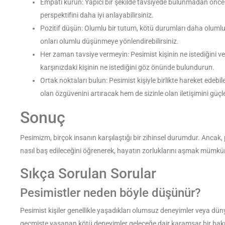
Empati kurun: Yapıcı bir şekilde tavsiyede bulunmadan önce 
perspektifini daha iyi anlayabilirsiniz.
Pozitif düşün: Olumlu bir tutum, kötü durumları daha olumlu bi
onları olumlu düşünmeye yönlendirebilirsiniz.
Her zaman tavsiye vermeyin: Pesimist kişinin ne istediğini v
karşınızdaki kişinin ne istediğini göz önünde bulundurun.
Ortak noktaları bulun: Pesimist kişiyle birlikte hareket edebi
olan özgüvenini artıracak hem de sizinle olan iletişimini güçl
Sonuç
Pesimizm, birçok insanın karşılaştığı bir zihinsel durumdur. Ancak, p
nasıl baş edileceğini öğrenerek, hayatın zorluklarını aşmak mümkü
Sıkça Sorulan Sorular
Pesimistler neden böyle düşünür?
Pesimist kişiler genellikle yaşadıkları olumsuz deneyimler veya dün
geçmişte yaşanan kötü deneyimler geleceğe dair karamsar bir bakış