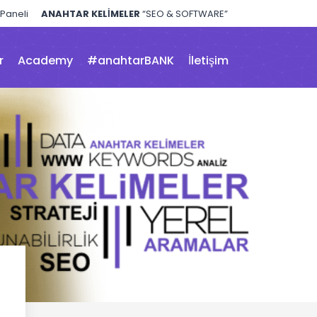
 Paneli
ANAHTAR KELİMELER
“SEO & SOFTWARE”
r
Academy
#anahtarBANK
İletişim