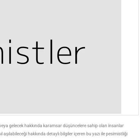
n veya gelecek hakkında karamsar düşüncelere sahip olan insanlar
 aşılabileceği hakkında detaylı bilgiler içeren bu yazı ile pesimistliği