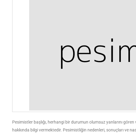
Pesimistler başlığı, herhangi bir durumun olumsuz yanlarını göre
hakkında bilgi vermektedir. Pesimistliğin nedenleri, sonuçları ve nasıl