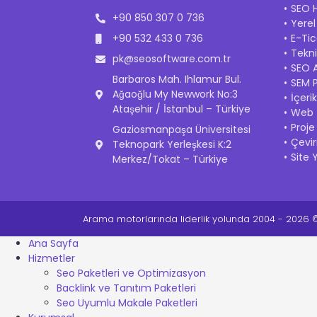
SEO H
+90 850 307 0 736
Yere
+90 532 433 0 736
E-Ti
Tekn
pk@seosoftware.com.tr
SEO A
Barbaros Mah. Ihlamur Bul.
SEM 
Ağaoğlu My Newwork No:3
İçeri
Ataşehir / İstanbul – Türkiye
Web İ
Proje
Gaziosmanpaşa Üniversitesi
Çevir
Teknopark Yerleşkesi K:2
Site 
Merkez/Tokat – Türkiye
Arama motorlarında liderlik yolunda 2004 - 2026 © 
Ana Sayfa
Hizmetler
Seo Paketleri ve Optimizasyon
Backlink ve Tanıtım Paketleri
Seo Uyumlu Makale Paketleri