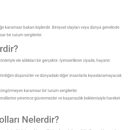
e karamsar bakan kişilerdir. Bireysel olayları veya dünya genelinde
ar bir tutum sergilerler.
rdir?
leriyle ele aldıkları bir gerçektir. İyimserlikten ziyade, hayatın
etirdiğini düşünürler ve dünyadaki diğer insanlarla kıyaslanamayacak
y öngörmeyen karamsar bir tutum sergilerler.
ndilerine yeterince güvenmezler ve başarısızlık beklentisiyle hareket
lları Nelerdir?