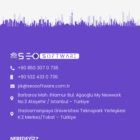
+90 850 307 0 736
+90 532 433 0 736
pk@seosoftware.com.tr
Barbaros Mah. Ihlamur Bul. Ağaoğlu My Newwork
No:3 Ataşehir / İstanbul – Türkiye
Gaziosmanpaşa Üniversitesi Teknopark Yerleşkesi
K:2 Merkez/Tokat – Türkiye
NEREDEYİZ?