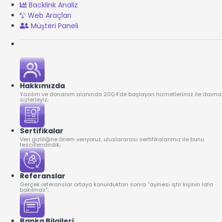
Backlink Analiz
Web Araçları
Müşteri Paneli
Hakkımızda
Yazılım ve donanım alanında 2004’de başlayan hizmetlerimiz ile daima
sizlerleyiz;
Sertifikalar
Veri gizliliğine önem veriyoruz, uluslararası sertifikalarımız ile bunu
tescillendirdik;
Referanslar
Gerçek referanslar ortaya konulduktan sonra “ayinesi iştir kişinin lafa
bakılmaz”;
Banka Bilgileri