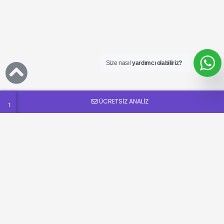
Ücretsiz
SEO
Analizi
Talep
Size nasıl
yardımcı olabiliriz?
Formu
ÜCRETSİZ ANALİZ
→