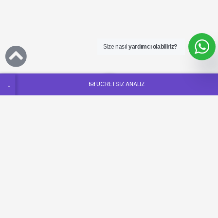
Ücretsiz
SEO
Analizi
Talep
Size nasıl
yardımcı olabiliriz?
Formu
ÜCRETSİZ ANALİZ
→