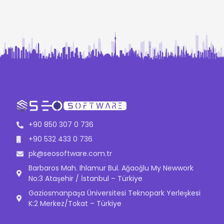
+90 850 307 0 736
+90 532 433 0 736
pk@seosoftware.com.tr
Barbaros Mah. Ihlamur Bul. Ağaoğlu My Newwork
No:3 Ataşehir / İstanbul – Türkiye
Gaziosmanpaşa Üniversitesi Teknopark Yerleşkesi
K:2 Merkez/Tokat – Türkiye