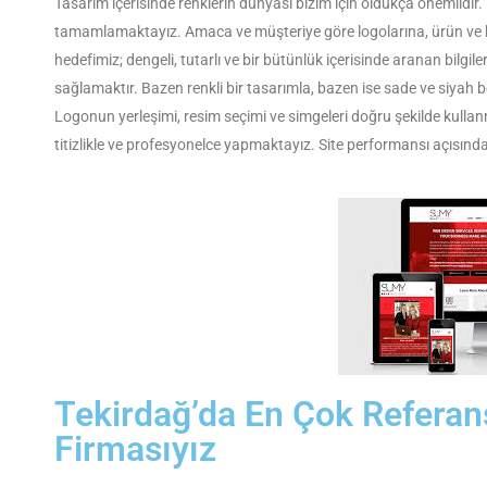
Tasarım içerisinde renklerin dünyası bizim için oldukça önemlidir. P
tamamlamaktayız. Amaca ve müşteriye göre logolarına, ürün ve 
hedefimiz; dengeli, tutarlı ve bir bütünlük içerisinde aranan bilgile
sağlamaktır. Bazen renkli bir tasarımla, bazen ise sade ve siyah be
Logonun yerleşimi, resim seçimi ve simgeleri doğru şekilde kullanm
titizlikle ve profesyonelce yapmaktayız. Site performansı açısında
Tekirdağ’da En Çok Referan
Firmasıyız