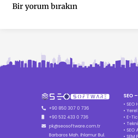
Bir yorum bırakın
SEO –
SEO H
+90 850 307 0 736
Yere
+90 532 433 0 736
E-Ti
Tekn
pk@seosoftware.com.tr
SEO A
Barbaros Mah. Ihlamur Bul.
SEM 