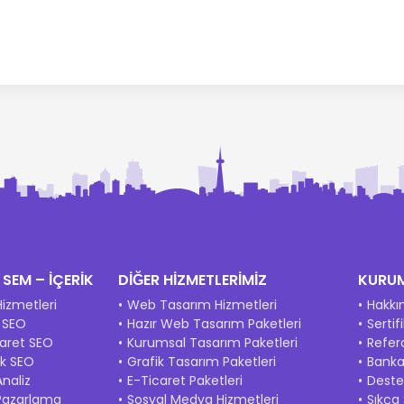
 SEM – İÇERİK
DİĞER HİZMETLERİMİZ
KURU
izmetleri
Web Tasarım Hizmetleri
Hakkı
l SEO
Hazır Web Tasarım Paketleri
Sertif
caret SEO
Kurumsal Tasarım Paketleri
Refer
ik SEO
Grafik Tasarım Paketleri
Banka 
naliz
E-Ticaret Paketleri
Deste
Pazarlama
Sosyal Medya Hizmetleri
Sıkça