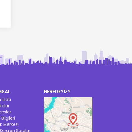
MSAL
NEREDEYİZ?
mızda
ikalar
anslar
Bilgileri
k Merkezi
 Sorulan Sorular