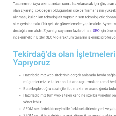
Tasarımın ortaya çıkmasından sonra hazırlanacak içeriğin, arama
olan ziyaretçi çok değerli olduğundan site performansının yüksek
alınması, kullanılan teknoloji alt yapısının son teknolojilerle dona
site içerisinde aktif bir şekilde güncellemeler yapılmalıdır. Ayrı
desteği alınmalıdır. Ziyaretçi sayısının fazla olması
SEO
için öneml
incelenmelidir. Bizler SEOM olarak tüm tasarım işlerinizi profesyon
Tekirdağ’da olan İşletmeler
Yapıyoruz
Hazırladığımız web sitelerinin gerçek anlamda fayda sağl
müşterilerimiz ile kalıcı dostluklar oluşturmak en temel hed
Bu sebeple doğru stratejileri bulmakta ve arandığında bulu
Hazırladığımız tüm web siteleri kendine özel bir yönetim pan
yönetilebilir.
SEOM sektördeki deneyimi ile farklı sektörlerde yerli ve y
SEOM yeniliklere, değişime açık, dinamik ve genç bir ekip i