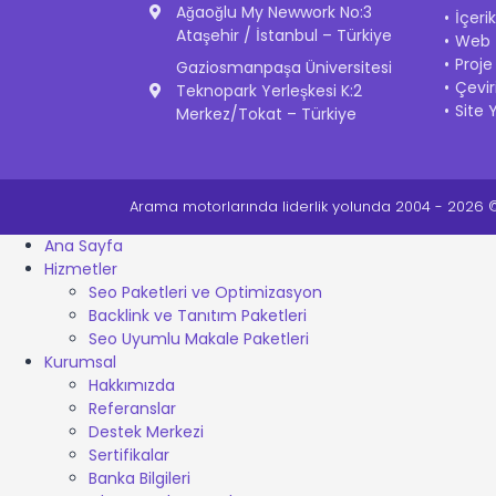
Ağaoğlu My Newwork No:3
İçeri
Ataşehir / İstanbul – Türkiye
Web İ
Proje
Gaziosmanpaşa Üniversitesi
Çevir
Teknopark Yerleşkesi K:2
Site 
Merkez/Tokat – Türkiye
Arama motorlarında liderlik yolunda 2004 - 2026 © 
Ana Sayfa
Hizmetler
Seo Paketleri ve Optimizasyon
Backlink ve Tanıtım Paketleri
Seo Uyumlu Makale Paketleri
Kurumsal
Hakkımızda
Referanslar
Destek Merkezi
Sertifikalar
Banka Bilgileri