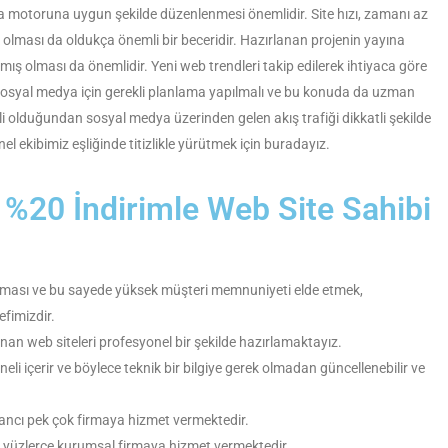
 motoruna uygun şekilde düzenlenmesi önemlidir. Site hızı, zamanı az
 olması da oldukça önemli bir beceridir. Hazırlanan projenin yayına
nmış olması da önemlidir. Yeni web trendleri takip edilerek ihtiyaca göre
ca; sosyal medya için gerekli planlama yapılmalı ve bu konuda da uzman
i olduğundan sosyal medya üzerinden gelen akış trafiği dikkatli şekilde
el ekibimiz eşliğinde titizlikle yürütmek için buradayız.
i %20 İndirimle Web Site Sahibi
aması ve bu sayede yüksek müşteri memnuniyeti elde etmek,
efimizdir.
nan web siteleri profesyonel bir şekilde hazırlamaktayız.
eli içerir ve böylece teknik bir bilgiye gerek olmadan güncellenebilir ve
abancı pek çok firmaya hizmet vermektedir.
le yüzlerce kurumsal firmaya hizmet vermektedir.