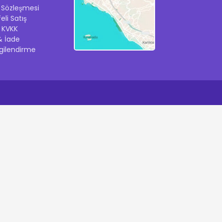
k Sözleşmesi
eli Satış
ik KVKK
& İade
lgilendirme