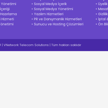
k Yönetimi
Sosyal Medya İçerik
Üyeli
çeriği
Sosyal Medya Yönetimi
Mesaf
 Hazırlama
Yazılım Hizmetleri
Gizlil
i Hizmeti
PR ve Danışmanlık Hizmetleri
İptal 
Yönetimi
Sunucu ve Hosting Çözümleri
Ön Bi
| VNetwork Telecom Solutions | Tüm hakları saklıdır