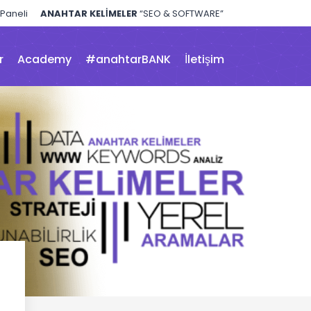
 Paneli
ANAHTAR KELİMELER
“SEO & SOFTWARE”
r
Academy
#anahtarBANK
İletişim