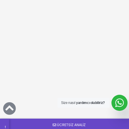
Ücretsiz
SEO
Analizi
Talep
Size nasıl
yardımcı olabiliriz?
Formu
ÜCRETSİZ ANALİZ
→