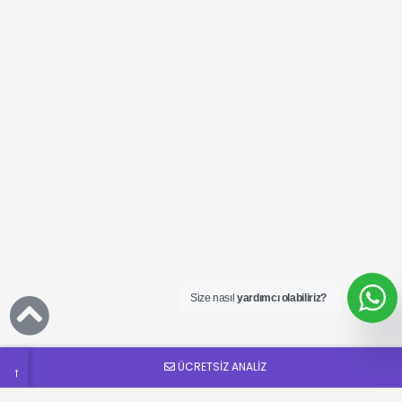
Ücretsiz
SEO
Analizi
Talep
Size nasıl
yardımcı olabiliriz?
Formu
ÜCRETSİZ ANALİZ
→