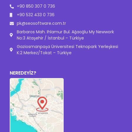
+90 850 307 0 736
+90 532 433 0 736
pk@seosoftware.com.tr
Barbaros Mah. Ihlamur Bul. Ağaoğlu My Newwork
No:3 Ataşehir / İstanbul – Türkiye
Gaziosmanpaşa Üniversitesi Teknopark Yerleşkesi
K:2 Merkez/Tokat – Türkiye
NEREDEYİZ?