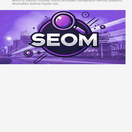
Aklınıza takılan soruları daha önceden cevaplarını vermiş olabiliriz,
okumakta daima fayda var;